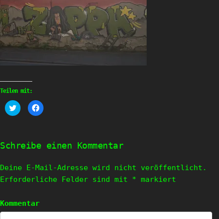
Teilen mit:
Klick,
Klick,
um
um
über
auf
Twitter
Facebook
zu
zu
teilen
teilen
(Wird
(Wird
Schreibe einen Kommentar
in
in
neuem
neuem
Fenster
Fenster
geöffnet)
geöffnet)
Deine E-Mail-Adresse wird nicht veröffentlicht.
Erforderliche Felder sind mit
*
markiert
Kommentar