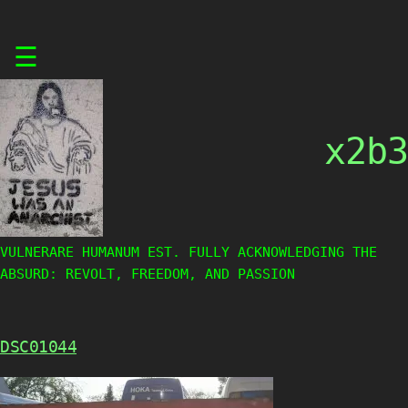
Skip
☰
to
content
x2b3
VULNERARE HUMANUM EST. FULLY ACKNOWLEDGING THE
ABSURD: REVOLT, FREEDOM, AND PASSION
DSC01044