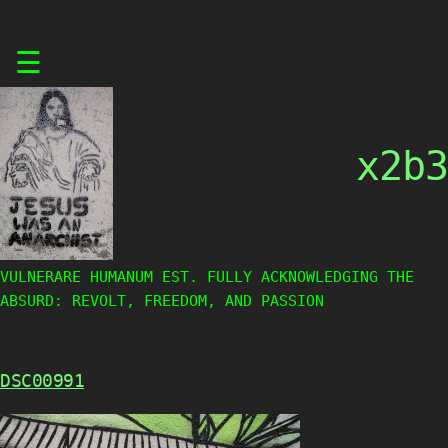
Skip
☰
to
content
x2b3
VULNERARE HUMANUM EST. FULLY ACKNOWLEDGING THE
ABSURD: REVOLT, FREEDOM, AND PASSION
DSC00991