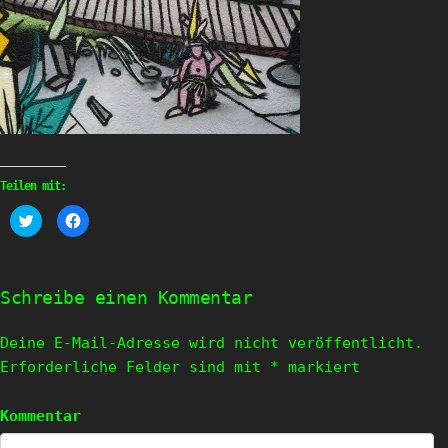
Teilen mit:
Klick,
Klick,
um
um
über
auf
Twitter
Facebook
zu
zu
teilen
teilen
(Wird
(Wird
Schreibe einen Kommentar
in
in
neuem
neuem
Fenster
Fenster
geöffnet)
geöffnet)
Deine E-Mail-Adresse wird nicht veröffentlicht.
Erforderliche Felder sind mit
*
markiert
Kommentar