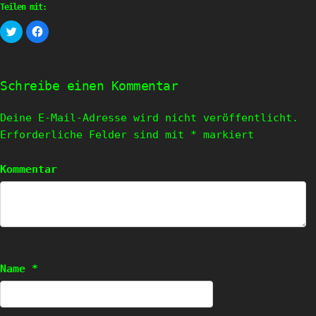
Teilen mit:
Klick,
Klick,
um
um
über
auf
Twitter
Facebook
zu
zu
teilen
teilen
(Wird
(Wird
Schreibe einen Kommentar
in
in
neuem
neuem
Fenster
Fenster
geöffnet)
geöffnet)
Deine E-Mail-Adresse wird nicht veröffentlicht.
Erforderliche Felder sind mit
*
markiert
Kommentar
Name
*