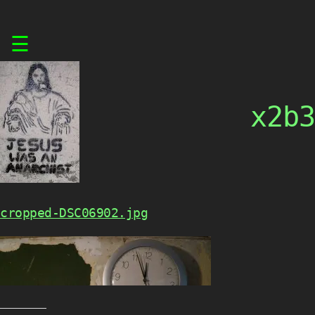
Skip
☰
to
content
x2b3
cropped-DSC06902.jpg