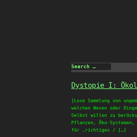
Skip
to
content
Dystopie I: Öko
[Lose Sammlung von unge
welchen Wesen oder Ding
Selbst willen zu berück
Pflanzen, Öko-Systemen,
für ‚richtiges / […]