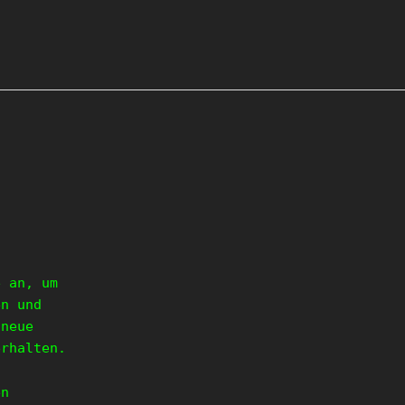
e an, um
en und
 neue
erhalten.
en