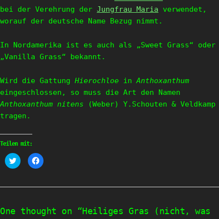
bei der Verehrung der
Jungfrau Maria
verwendet,
worauf der deutsche Name Bezug nimmt.
In Nordamerika ist es auch als „Sweet Grass“ oder
„Vanilla Grass“ bekannt.
Wird die Gattung
Hierochloe
in
Anthoxanthum
eingeschlossen, so muss die Art den Namen
Anthoxanthum nitens
(Weber) Y.Schouten & Veldkamp
tragen.
Teilen mit:
Klick,
Klick,
um
um
über
auf
Twitter
Facebook
zu
zu
teilen
teilen
(Wird
(Wird
in
in
neuem
neuem
One thought on “Heiliges Gras (nicht, was
Fenster
Fenster
geöffnet)
geöffnet)