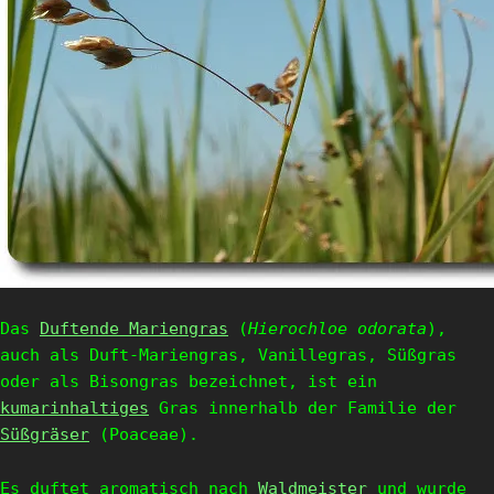
Das
Duftende Mariengras
(
Hierochloe odorata
),
auch als Duft-Mariengras, Vanillegras, Süßgras
oder als Bisongras bezeichnet, ist ein
kumarinhaltiges
Gras innerhalb der Familie der
Süßgräser
(Poaceae).
Es duftet aromatisch nach
Waldmeister
und wurde