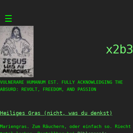
Skip
☰
to
content
x2b3
VULNERARE HUMANUM EST. FULLY ACKNOWLEDGING THE
ABSURD: REVOLT, FREEDOM, AND PASSION
Heiliges Gras (nicht, was du denkst)
Mariengras. Zum Räuchern, oder einfach so. Riecht