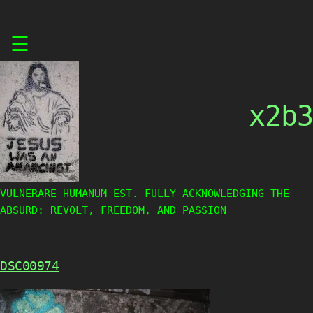
Skip
☰
to
content
x2b3
VULNERARE HUMANUM EST. FULLY ACKNOWLEDGING THE
ABSURD: REVOLT, FREEDOM, AND PASSION
DSC00974