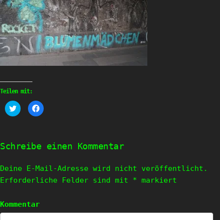
Teilen mit:
Klick,
Klick,
um
um
über
auf
Twitter
Facebook
zu
zu
teilen
teilen
(Wird
(Wird
Schreibe einen Kommentar
in
in
neuem
neuem
Fenster
Fenster
geöffnet)
geöffnet)
Deine E-Mail-Adresse wird nicht veröffentlicht.
Erforderliche Felder sind mit
*
markiert
Kommentar