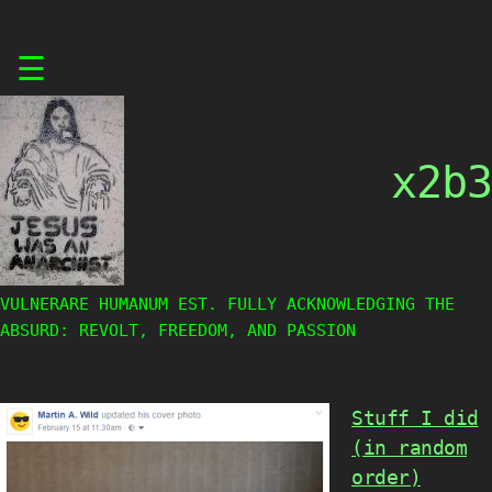
Skip
☰
to
content
x2b3
VULNERARE HUMANUM EST. FULLY ACKNOWLEDGING THE
ABSURD: REVOLT, FREEDOM, AND PASSION
Stuff I did
(in random
order)