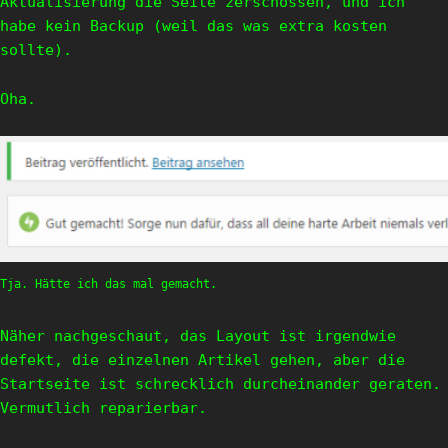
Aktualisierung die Seite zerschossen, und ich
habe kein Backup (weil das was extra kosten
sollte).
Oha.
Tja. Hätte ich das mal gemacht.
Näher nachgeschaut, das Layout ist irgendwie
defekt, die einzelnen Artikel gehen, aber die
Startseite ist schrecklich durcheinander geraten.
Vermutlich reparierbar.