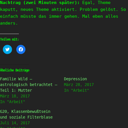
Nachtrag (zwei Minuten später):
Egal, Theme
kaputt, neues Theme aktiviert. Problem gelöst. So
einfach müsste das immer gehen. Mal eben alles
anders.
Teilen mit:
Klick,
Klick,
um
um
über
auf
Twitter
Facebook
zu
zu
teilen
teilen
(Wird
(Wird
Ähnliche Beiträge
in
in
neuem
neuem
Familie Wild –
Depression
Fenster
Fenster
geöffnet)
geöffnet)
astrologisch betrachtet –
März 28, 2017
Teil 1: Mutter
In "Arbeit"
März 18, 2017
In "Arbeit"
G20, Klassenbewußtsein
und soziale Filterblase
Juli 14, 2017