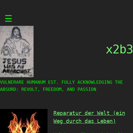
Skip
☰
to
content
x2b3
VULNERARE HUMANUM EST. FULLY ACKNOWLEDGING THE
ABSURD: REVOLT, FREEDOM, AND PASSION
Reparatur der Welt (ein
Weg durch das Leben)