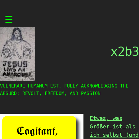
Skip
☰
to
content
x2b3
VULNERARE HUMANUM EST. FULLY ACKNOWLEDGING THE
ABSURD: REVOLT, FREEDOM, AND PASSION
Etwas, was
Größer ist als
ich selbst (und