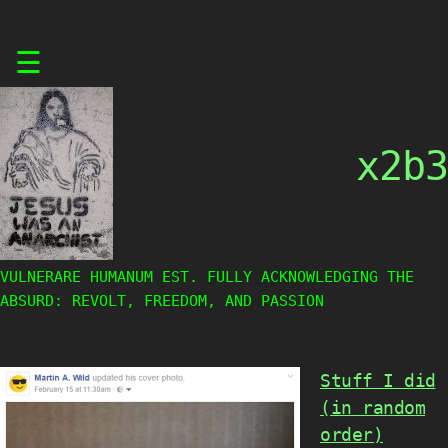
Skip
☰
to
content
x2b3
VULNERARE HUMANUM EST. FULLY ACKNOWLEDGING THE
ABSURD: REVOLT, FREEDOM, AND PASSION
Stuff I did
(in random
order)