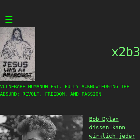
Skip
☰
to
content
x2b3
VULNERARE HUMANUM EST. FULLY ACKNOWLEDGING THE
ABSURD: REVOLT, FREEDOM, AND PASSION
Bob Dylan
dissen kann
wirklich jeder