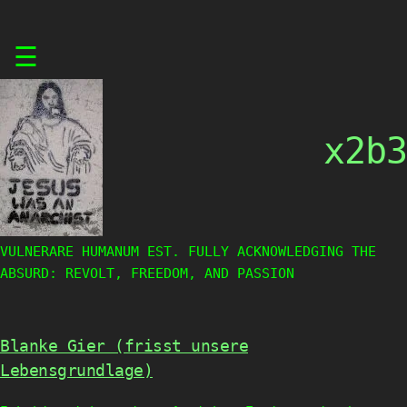
Skip
☰
to
content
x2b3
VULNERARE HUMANUM EST. FULLY ACKNOWLEDGING THE
ABSURD: REVOLT, FREEDOM, AND PASSION
Blanke Gier (frisst unsere
Lebensgrundlage)