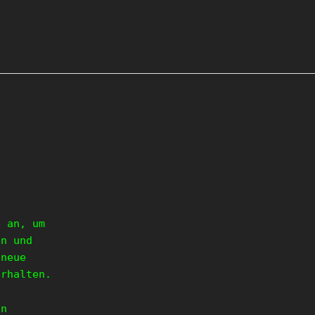
e an, um
en und
 neue
erhalten.
en