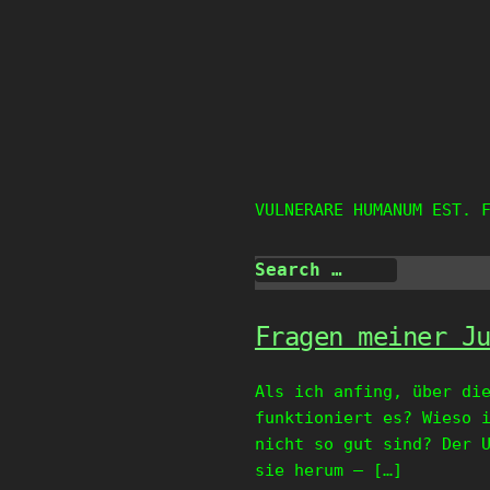
Skip
to
content
VULNERARE HUMANUM EST. 
Fragen meiner J
Als ich anfing, über di
funktioniert es? Wieso 
nicht so gut sind? Der 
sie herum – […]