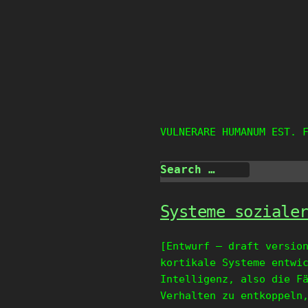
Skip
to
content
VULNERARE HUMANUM EST. 
Systeme soziale
[Entwurf – draft versio
kortikale Systeme entwi
Intelligenz, also die F
Verhalten zu entkoppeln