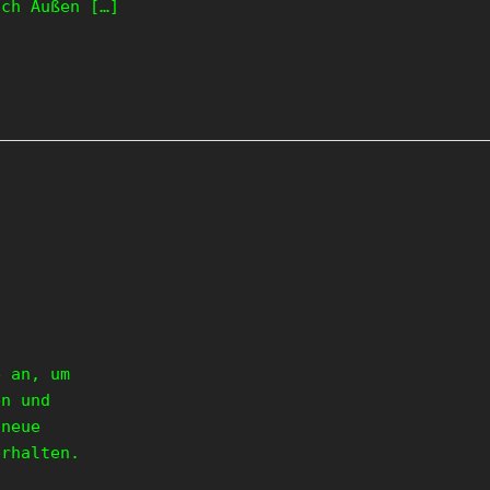
ach Außen […]
e an, um
en und
 neue
erhalten.