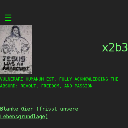
Skip
☰
to
content
x2b3
VULNERARE HUMANUM EST. FULLY ACKNOWLEDGING THE
ABSURD: REVOLT, FREEDOM, AND PASSION
Blanke Gier (frisst unsere
Lebensgrundlage)