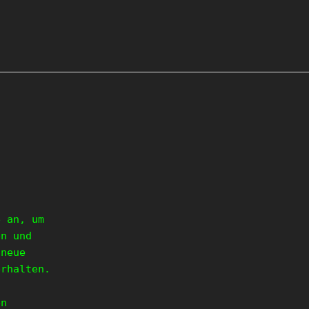
e an, um
en und
 neue
erhalten.
en