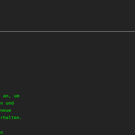
e an, um
en und
 neue
erhalten.
en