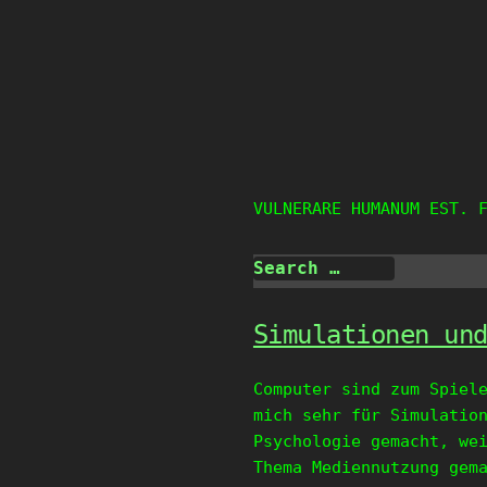
Skip
to
content
VULNERARE HUMANUM EST. 
Simulationen un
Computer sind zum Spiel
mich sehr für Simulatio
Psychologie gemacht, we
Thema Mediennutzung gem