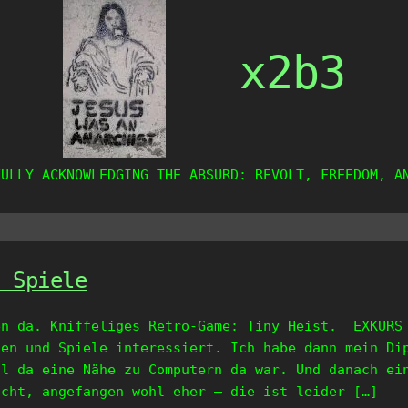
x2b3
FULLY ACKNOWLEDGING THE ABSURD: REVOLT, FREEDOM, A
d Spiele
en da. Kniffeliges Retro-Game: Tiny Heist. EXKURS
nen und Spiele interessiert. Ich habe dann mein Di
il da eine Nähe zu Computern da war. Und danach ei
acht, angefangen wohl eher – die ist leider […]