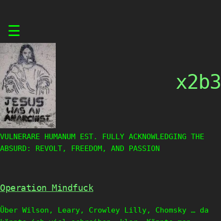
Skip
☰
to
content
x2b3
VULNERARE HUMANUM EST. FULLY ACKNOWLEDGING THE
ABSURD: REVOLT, FREEDOM, AND PASSION
Operation Mindfuck
Über Wilson, Leary, Crowley Lilly, Chomsky … da