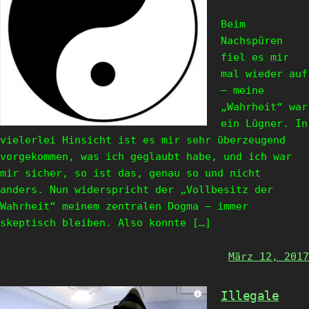
Beim
Nachspüren
fiel es mir
mal wieder auf
– meine
„Wahrheit“ war
ein Lügner. In
vielerlei Hinsicht ist es mir sehr überzeugend
vorgekommen, was ich geglaubt habe, und ich war
mir sicher, so ist das, genau so und nicht
anders. Nun widerspricht der „Vollbesitz der
Wahrheit“ meinem zentralen Dogma – immer
skeptisch bleiben. Also konnte […]
März 12, 2017
Illegale