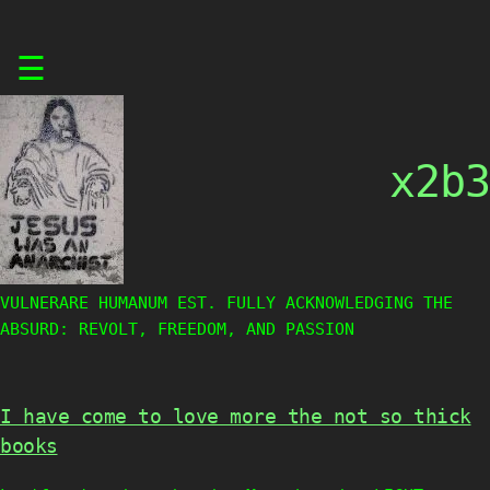
Skip
☰
to
content
x2b3
VULNERARE HUMANUM EST. FULLY ACKNOWLEDGING THE
ABSURD: REVOLT, FREEDOM, AND PASSION
I have come to love more the not so thick
books