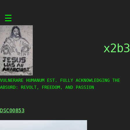
Skip
☰
to
content
x2b3
VULNERARE HUMANUM EST. FULLY ACKNOWLEDGING THE
ABSURD: REVOLT, FREEDOM, AND PASSION
DSC00853