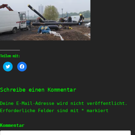
Teilen mit:
Klick,
Klick,
um
um
über
auf
Twitter
Facebook
zu
zu
teilen
teilen
(Wird
(Wird
Schreibe einen Kommentar
in
in
neuem
neuem
Fenster
Fenster
geöffnet)
geöffnet)
Deine E-Mail-Adresse wird nicht veröffentlicht.
Erforderliche Felder sind mit
*
markiert
Kommentar